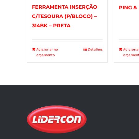
FERRAMENTA INSERÇÃO
PING &
C/TESOURA (P/BLOCO) –
314BK – PRETA
Adicionar no
Detalhes
Adiciona
orçamento
orçamen