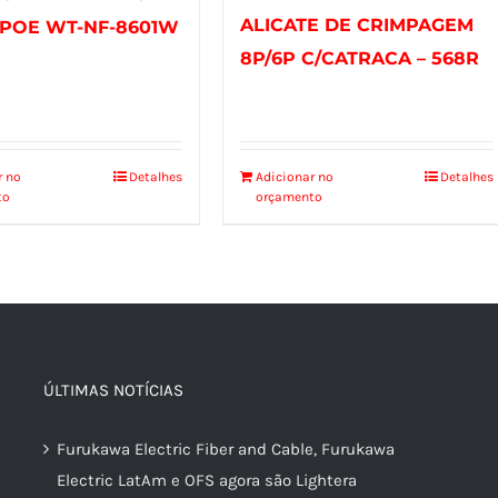
ALICATE DE CRIMPAGEM
 POE WT-NF-8601W
8P/6P C/CATRACA – 568R
r no
Detalhes
Adicionar no
Detalhes
to
orçamento
ÚLTIMAS NOTÍCIAS
Furukawa Electric Fiber and Cable, Furukawa
Electric LatAm e OFS agora são Lightera