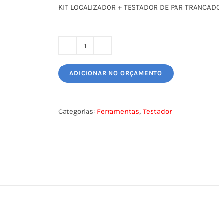
KIT LOCALIZADOR + TESTADOR DE PAR TRANCAD
KIT
LOCALIZADOR
ADICIONAR NO ORÇAMENTO
+
TESTADOR
DE
Categorias:
Ferramentas
,
Testador
PAR
TRANCADO
quantidade