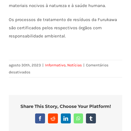
materiais nocivos à natureza e à saúde humana.
Os processos de tratamento de resíduos da Furukawa
são certificados pelos respectivos órgãos com
responsabilidade ambiental.
agosto 30th, 2023
|
Informativo
,
Notícias
|
Comentários
em
desativados
Programa
green
it
Share This Story, Choose Your Platform!
Facebook
Reddit
LinkedIn
WhatsApp
Tumblr