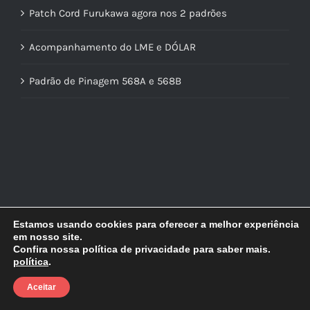
Patch Cord Furukawa agora nos 2 padrões
Acompanhamento do LME e DÓLAR
Padrão de Pinagem 568A e 568B
Estamos usando cookies para oferecer a melhor experiência
em nosso site.
Confira nossa política de privacidade para saber mais.
política
.
© Copyright
2026 | Lidercon | Desenvolvido por
MultilojasNet
Aceitar