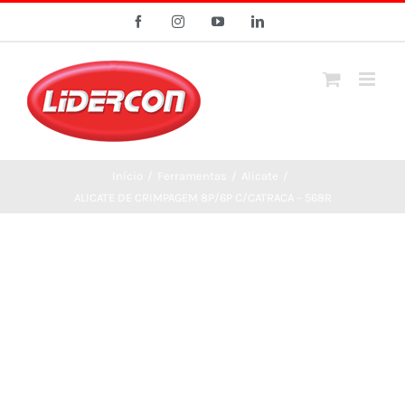
Ir
Facebook
Instagram
YouTube
LinkedIn
para
o
conteúdo
Início
/
Ferramentas
/
Alicate
/
ALICATE DE CRIMPAGEM 8P/6P C/CATRACA – 568R