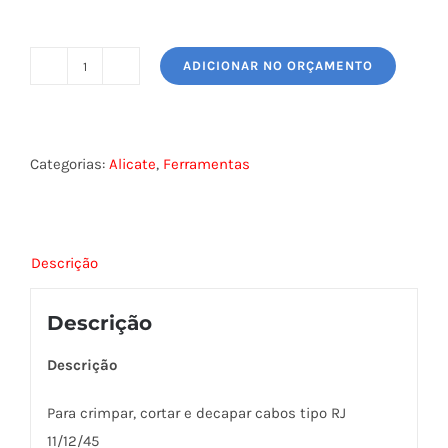
ADICIONAR NO ORÇAMENTO
ALICATE
DE
CRIMPAGEM
8P/6P
Categorias:
Alicate
,
Ferramentas
C/CATRACA
-
568R
Descrição
quantidade
Descrição
Descrição
Para crimpar, cortar e decapar cabos tipo RJ
11/12/45