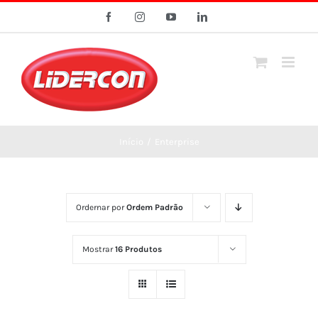
Ir
Facebook
Instagram
YouTube
LinkedIn
para
o
conteúdo
Início
/
Enterprise
Ordernar por
Ordem Padrão
Mostrar
16 Produtos