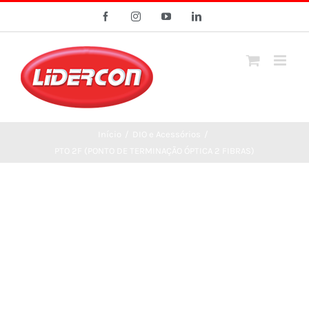
Ir
Facebook
Instagram
YouTube
LinkedIn
para
o
conteúdo
Início
/
DIO e Acessórios
/
PTO 2F (PONTO DE TERMINAÇÃO ÓPTICA 2 FIBRAS)