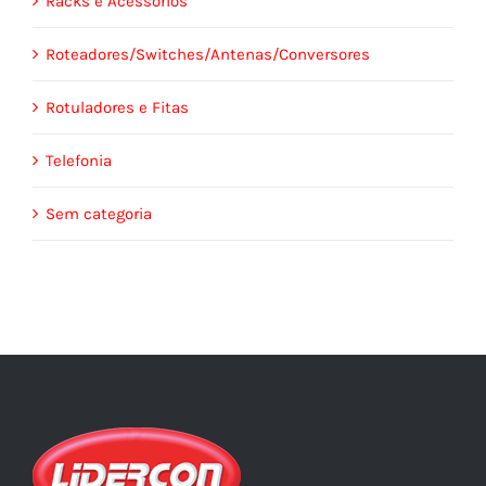
Racks e Acessórios
Roteadores/Switches/Antenas/Conversores
Rotuladores e Fitas
Telefonia
Sem categoria