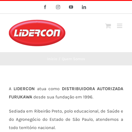
Ir
Facebook
Instagram
YouTube
LinkedIn
para
o
conteúdo
Início
/
Quem Somos
A
LIDERCON
atua como
DISTRIBUIDORA AUTORIZADA
FURUKAWA
desde sua fundação em 1996.
Sediada em Ribeirão Preto, polo educacional, de Saúde e
do Agronegócio do Estado de São Paulo, atendemos a
todo território nacional.