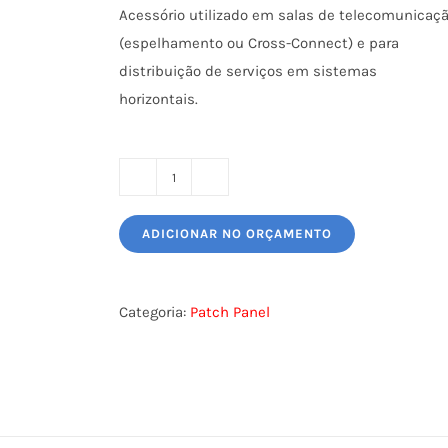
Acessório utilizado em salas de telecomunicaç
(espelhamento ou Cross-Connect) e para
distribuição de serviços em sistemas
horizontais.
PATCH
PANEL
ADICIONAR NO ORÇAMENTO
DESCARREGADO
48P
1U
Categoria:
Patch Panel
ALTA
DENSIDADE
quantidade