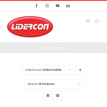
Ir
Facebook
Instagram
YouTube
LinkedIn
para
o
conteúdo
Início
/
Nobreak
Ordernar por
Ordem Padrão
Mostrar
16 Produtos