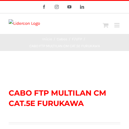
Ir
Facebook
Instagram
YouTube
LinkedIn
para
o
conteúdo
Início
/
Cabos
/
F/UTP
/
CABO FTP MULTILAN CM CAT.5E FURUKAWA
CABO FTP MULTILAN CM
CAT.5E FURUKAWA