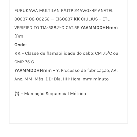
FURUKAWA MULTILAN F/UTP 24AWGx4P ANATEL
00037-08-00256 — E160837
KK
C(UL)US – ETL
VERIFIED TO TIA-568.2-D CAT.5E
YAAMMDDHHmm
{1}m
Onde:
KK
– Classe de flamabilidade do cabo: CM 75°C ou
CMR 75°C
YAAMMDDHHmm
– Y: Processo de fabricação, AA:
Ano, MM: Mês, DD: Dia, HH: Hora, mm: minuto
{1}
– Marcação Sequencial Métrica