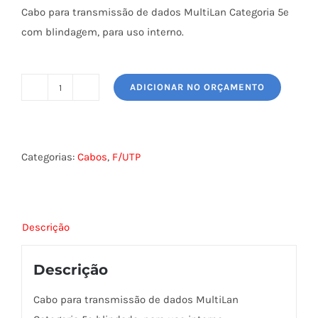
Cabo para transmissão de dados MultiLan Categoria 5e
com blindagem, para uso interno.
ADICIONAR NO ORÇAMENTO
CABO
FTP
MULTILAN
CM
Categorias:
Cabos
,
F/UTP
CAT.5E
FURUKAWA
quantidade
Descrição
Descrição
Cabo para transmissão de dados MultiLan