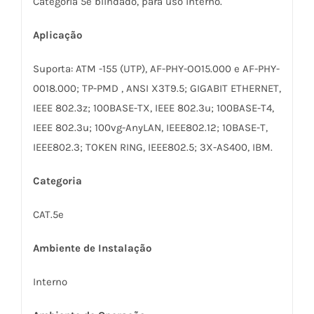
Categoria 5e blindado, para uso interno.
Aplicação
Suporta: ATM -155 (UTP), AF-PHY-OO15.000 e AF-PHY-
0018.000; TP-PMD , ANSI X3T9.5; GIGABIT ETHERNET,
IEEE 802.3z; 100BASE-TX, IEEE 802.3u; 100BASE-T4,
IEEE 802.3u; 100vg-AnyLAN, IEEE802.12; 10BASE-T,
IEEE802.3; TOKEN RING, IEEE802.5; 3X-AS400, IBM.
Categoria
CAT.5e
Ambiente de Instalação
Interno