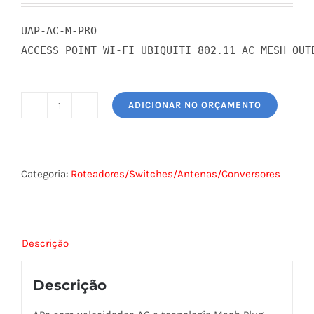
UAP-AC-M-PRO
ACCESS POINT WI-FI UBIQUITI 802.11 AC MESH OUT
ADICIONAR NO ORÇAMENTO
UBIQUITI
UNIFI
(UAP-
AC-
Categoria:
Roteadores/Switches/Antenas/Conversores
M-
PRO)
AC
Descrição
MESH
PRO
Descrição
OUTDOOR
-