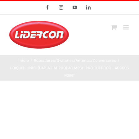
Ir
Facebook
Instagram
YouTube
LinkedIn
para
o
conteúdo
Início
/
Roteadores/Switches/Antenas/Conversores
/
UBIQUITI UNIFI (UAP-AC-M-PRO) AC MESH PRO OUTDOOR – ACCESS
POINT