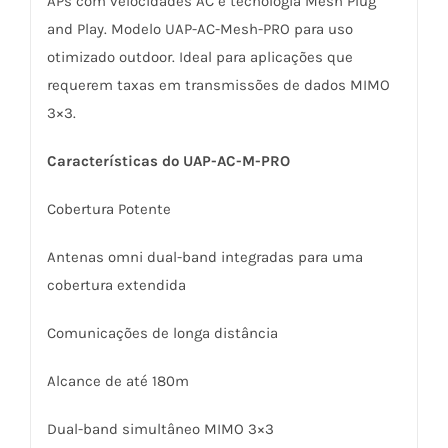
APs com velocidades AC e tecnologia Mesh Plug
ACCESS
and Play. Modelo UAP-AC-Mesh-PRO para uso
POINT
otimizado outdoor. Ideal para aplicações que
quantidade
requerem taxas em transmissões de dados MIMO
3×3.
Características do UAP-AC-M-PRO
Cobertura Potente
Antenas omni dual-band integradas para uma
cobertura extendida
Comunicações de longa distância
Alcance de até 180m
Dual-band simultâneo MIMO 3×3