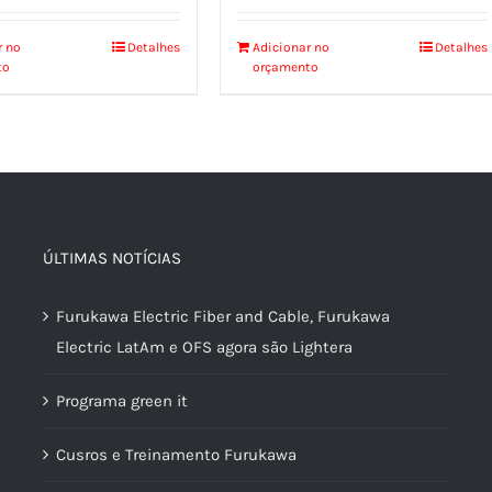
r no
Detalhes
Adicionar no
Detalhes
to
orçamento
ÚLTIMAS NOTÍCIAS
Furukawa Electric Fiber and Cable, Furukawa
Electric LatAm e OFS agora são Lightera
Programa green it
Cusros e Treinamento Furukawa