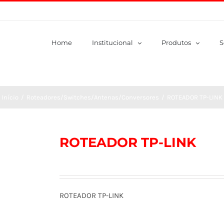
Home
Institucional
Produtos
S
Início
/
Roteadores/Switches/Antenas/Conversores
/
ROTEADOR TP-LINK
ROTEADOR TP-LINK
ROTEADOR TP-LINK