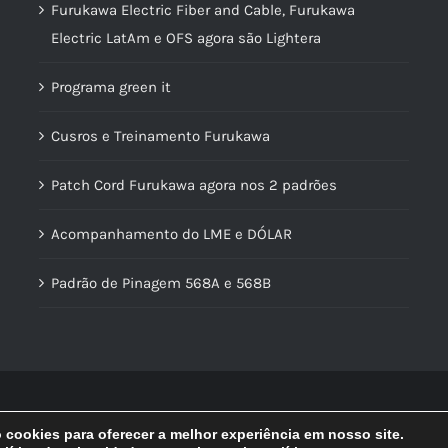
Furukawa Electric Fiber and Cable, Furukawa
Electric LatAm e OFS agora são Lightera
Programa green it
Cusros e Treinamento Furukawa
Patch Cord Furukawa agora nos 2 padrões
Acompanhamento do LME e DÓLAR
Padrão de Pinagem 568A e 568B
© Copyright
2026 | Lidercon | Desenvolvido por
MultilojasNet
cookies para oferecer a melhor experiência em nosso site.