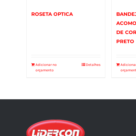
ROSETA OPTICA
BANDE
ACOMO
DE CO
PRETO
Adicionar no
Detalhes
Adiciona
orçamento
orçamen