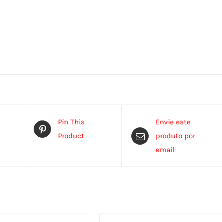
Pin This
Envie este
Product
produto por
email