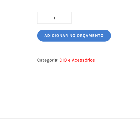
MINI
DIO
ADICIONAR NO ORÇAMENTO
SC/LC
(CAIXA
DIO
Categoria:
DIO e Acessórios
C/BANDEJA
FUSAO)
quantidade