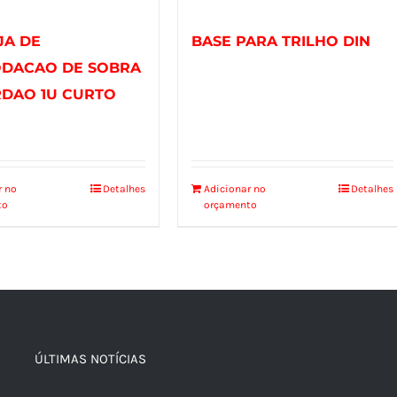
JA DE
BASE PARA TRILHO DIN
DACAO DE SOBRA
RDAO 1U CURTO
r no
Detalhes
Adicionar no
Detalhes
to
orçamento
ÚLTIMAS NOTÍCIAS