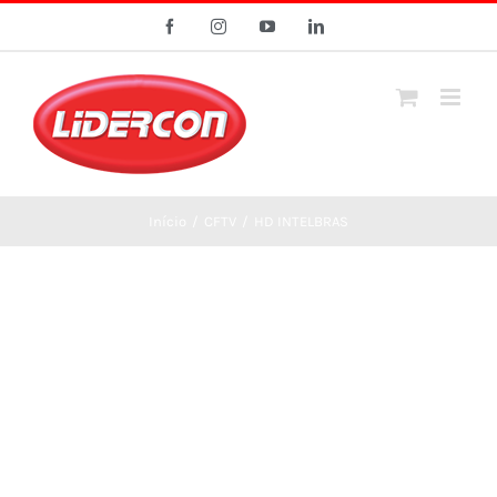
Ir
Facebook
Instagram
YouTube
LinkedIn
para
o
conteúdo
Início
/
CFTV
/
HD INTELBRAS