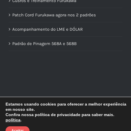
Cusros e Treinamento Furukawa
Patch Cord Furukawa agora nos 2 padrões
Acompanhamento do LME e DÓLAR
Padrão de Pinagem 568A e 568B
Estamos usando cookies para oferecer a melhor experiência
em nosso site.
Confira nossa política de privacidade para saber mais.
política
.
© Copyright
2026 | Lidercon | Desenvolvido por
MultilojasNet
Aceitar