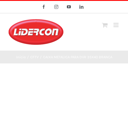
Ir
Facebook
Instagram
YouTube
LinkedIn
para
o
conteúdo
Início
/
CFTV
/
CAIXA METALICA PARA DVR 35X40 BRANCA