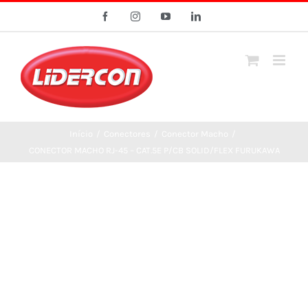
Ir
Facebook
Instagram
YouTube
LinkedIn
para
o
conteúdo
Início
/
Conectores
/
Conector Macho
/
CONECTOR MACHO RJ-45 – CAT.5E P/CB SOLID/FLEX FURUKAWA