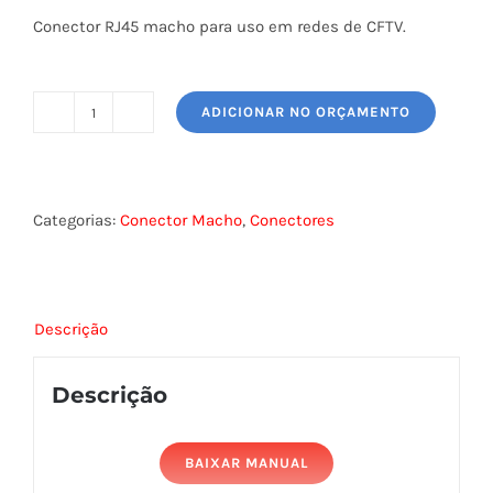
Conector RJ45 macho para uso em redes de CFTV.
ADICIONAR NO ORÇAMENTO
CONECTOR
MACHO
RJ-
45
Categorias:
Conector Macho
,
Conectores
-
CAT.5E
P/CB
Descrição
SOLID/FLEX
FURUKAWA
Descrição
quantidade
BAIXAR MANUAL