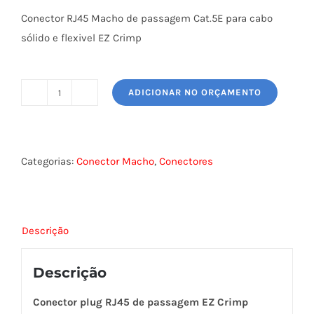
Conector RJ45 Macho de passagem Cat.5E para cabo
sólido e flexivel EZ Crimp
ADICIONAR NO ORÇAMENTO
CONECTOR
MACHO
RJ-
45
Categorias:
Conector Macho
,
Conectores
CAT.5E
DE
PASSAGEM
Descrição
EZ
CRIMP
Descrição
P/CB
SOLID/FLEX
Conector plug RJ45 de passagem EZ Crimp