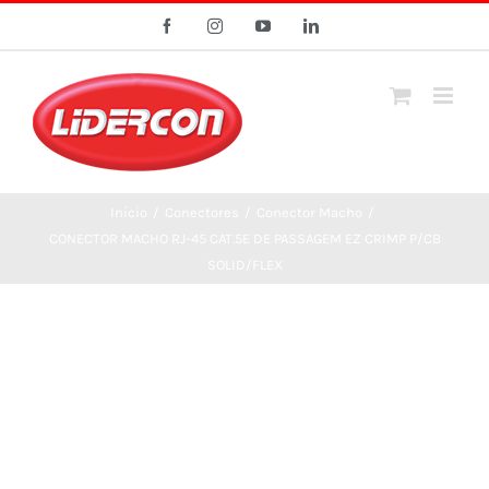
Ir
Facebook
Instagram
YouTube
LinkedIn
para
o
conteúdo
Início
/
Conectores
/
Conector Macho
/
CONECTOR MACHO RJ-45 CAT.5E DE PASSAGEM EZ CRIMP P/CB
SOLID/FLEX