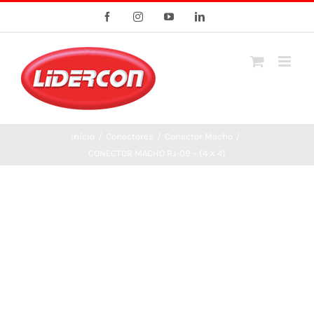
Ir
Facebook
Instagram
YouTube
LinkedIn
para
o
conteúdo
Início
/
Conectores
/
Conector Macho
/
CONECTOR MACHO RJ-09 – (4 X 4)