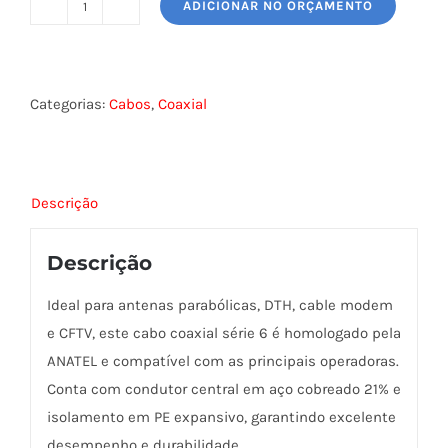
ADICIONAR NO ORÇAMENTO
CABO
COAXIAL
RG6
95%
Categorias:
Cabos
,
Coaxial
75OHM
BRANCO
quantidade
Descrição
Descrição
Ideal para antenas parabólicas, DTH, cable modem
e CFTV, este cabo coaxial série 6 é homologado pela
ANATEL e compatível com as principais operadoras.
Conta com condutor central em aço cobreado 21% e
isolamento em PE expansivo, garantindo excelente
desempenho e durabilidade.