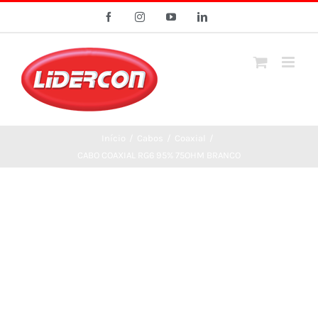
Ir
Facebook
Instagram
YouTube
LinkedIn
para
o
conteúdo
Início
/
Cabos
/
Coaxial
/
CABO COAXIAL RG6 95% 75OHM BRANCO