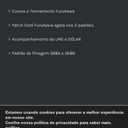
Cusros e Treinamento Furukawa
Patch Cord Furukawa agora nos 2 padrões
Acompanhamento do LME e DÓLAR
Padrão de Pinagem 568A e 568B
Estamos usando cookies para oferecer a melhor experiência
em nosso site.
Confira nossa política de privacidade para saber mais.
© Copyright
2026 | Lidercon | Desenvolvido por
MultilojasNet
política
.