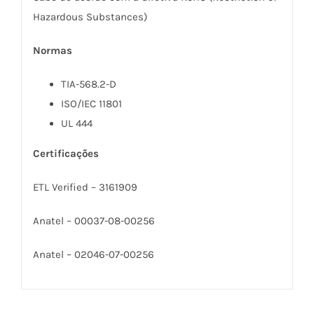
Hazardous Substances)
Normas
TIA-568.2-D
ISO/IEC 11801
UL 444
Certificações
ETL Verified – 3161909
Anatel – 00037-08-00256
Anatel – 02046-07-00256