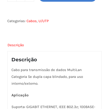
CABO
UTP
MULTILAN
INDOOR/OUTDOOR
Categorias:
Cabos
,
U/UTP
CAT.5E
CMX
FURUKAWA
Descrição
quantidade
Descrição
Cabo para transmissão de dados MultiLan
Categoria 5e dupla capa blindado, para uso
interno/externo.
Aplicação
Suporta: GIGABIT ETHERNET, IEEE 802.3z; 100BASE-