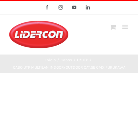
Ir
Facebook
Instagram
YouTube
LinkedIn
para
o
conteúdo
Início
/
Cabos
/
U/UTP
/
CABO UTP MULTILAN INDOOR/OUTDOOR CAT.5E CMX FURUKAWA