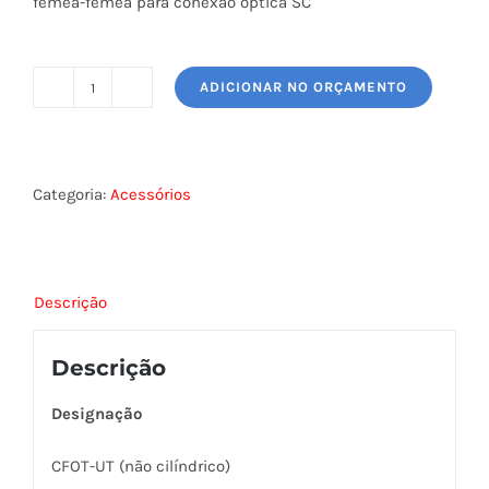
fêmea-fêmea para conexão óptica SC
ADICIONAR NO ORÇAMENTO
ADAPTADOR
ÓPTICO
SC/SC
FURUKAWA
Categoria:
Acessórios
quantidade
Descrição
Descrição
Designação
CFOT-UT (não cilíndrico)