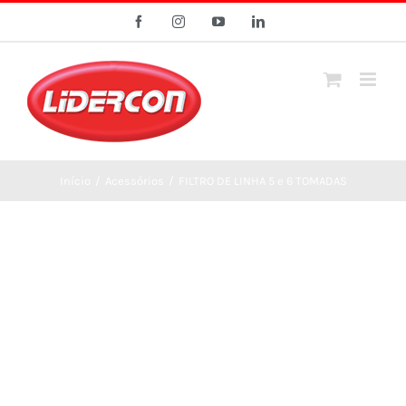
Ir
Facebook
Instagram
YouTube
LinkedIn
para
o
conteúdo
Início
/
Acessórios
/
FILTRO DE LINHA 5 e 6 TOMADAS