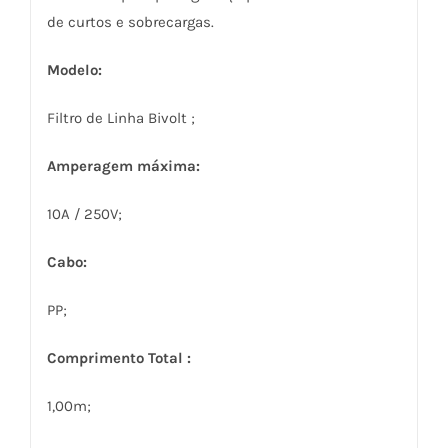
de curtos e sobrecargas.
Modelo:
Filtro de Linha Bivolt ;
Amperagem máxima:
10A / 250V;
Cabo:
PP;
Comprimento Total :
1,00m;