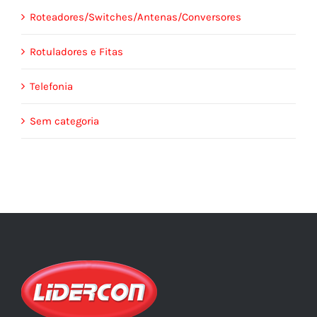
Roteadores/Switches/Antenas/Conversores
Rotuladores e Fitas
Telefonia
Sem categoria