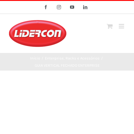
Ir
Facebook
Instagram
YouTube
LinkedIn
para
o
conteúdo
Início
/
Enterprise
,
Racks e Acessórios
/
GUIA VERTICAL FECHADO ENTERPRISE