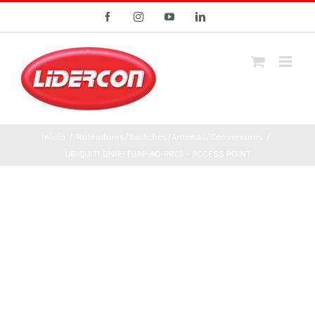
Ir
Facebook
Instagram
YouTube
LinkedIn
para
o
conteúdo
Início
/
Roteadores/Switches/Antenas/Conversores
/
UBIQUITI UNIFI (UAP-AC-PRO) – ACCESS POINT