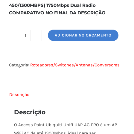
450/1300MBPS) 1750Mbps Dual Radio
COMPARATIVO NO FINAL DA DESCRIÇÃO
ADICIONAR NO ORÇAMENTO
UBIQUITI
UNIFI
(UAP-
AC-
Categoria:
Roteadores/Switches/Antenas/Conversores
PRO)
-
ACCESS
Descrição
POINT
quantidade
Descrição
O Access Point Ubiquiti Unifi UAP-AC-PRO é um AP
WiFi AC de até 1300Mbps, ideal para ser