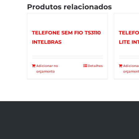
Produtos relacionados
TELEFONE SEM FIO TS3110
TELEFON
INTELBRAS
LITE I
Adicionar no
Detalhes
Adiciona
orçamento
orçamen