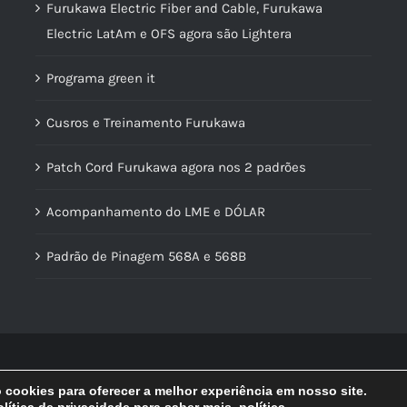
Furukawa Electric Fiber and Cable, Furukawa
Electric LatAm e OFS agora são Lightera
Programa green it
Cusros e Treinamento Furukawa
Patch Cord Furukawa agora nos 2 padrões
Acompanhamento do LME e DÓLAR
Padrão de Pinagem 568A e 568B
© Copyright
2026 | Lidercon | Desenvolvido por
MultilojasNet
cookies para oferecer a melhor experiência em nosso site.