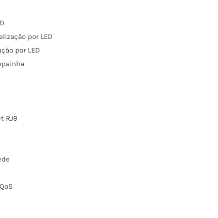
ED
alização por LED
zação por LED
mpainha
et RJ9
ede
 QoS