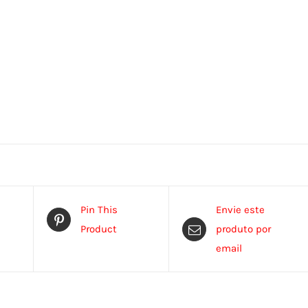
Pin This
Envie este
Product
produto por
email