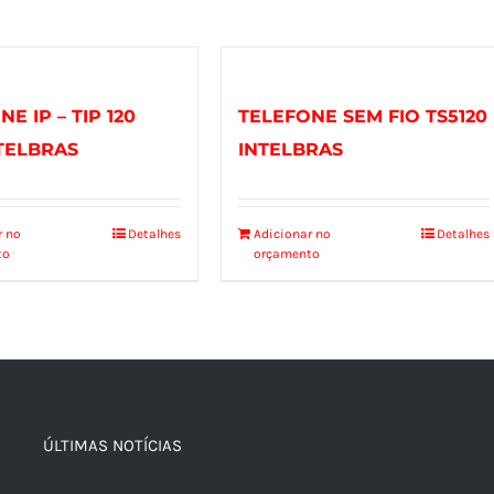
E IP – TIP 120
TELEFONE SEM FIO TS5120
NTELBRAS
INTELBRAS
r no
Detalhes
Adicionar no
Detalhes
to
orçamento
ÚLTIMAS NOTÍCIAS