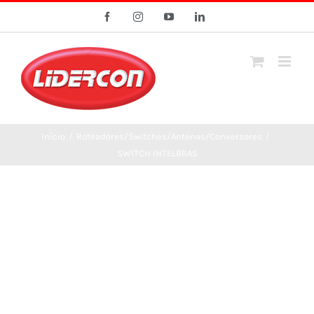
Ir
Facebook
Instagram
YouTube
LinkedIn
para
o
conteúdo
Início
/
Roteadores/Switches/Antenas/Conversores
/
SWITCH INTELBRAS