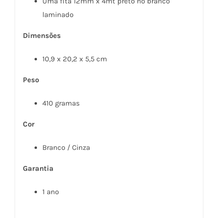
Uma fita 12mm x 4mt preto no branco
laminado
Dimensões
10,9 x 20,2 x 5,5 cm
Peso
410 gramas
Cor
Branco / Cinza
Garantia
1 ano