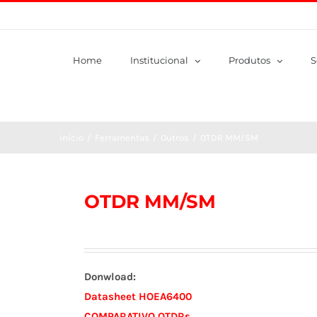
Home
Institucional
Produtos
S
Início
/
Ferramentas
/
Outros
/
OTDR MM/SM
OTDR MM/SM
Donwload:
Datasheet HOEA6400
COMPARATIVO OTDRs