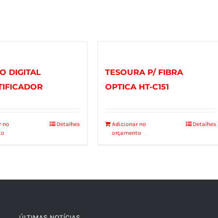
O DIGITAL
TESOURA P/ FIBRA
TIFICADOR
OPTICA HT-C151
r no
Detalhes
Adicionar no
Detalhes
to
orçamento
ÚLTIMAS NOTÍCIAS