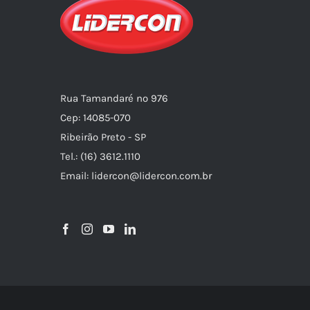
Rua Tamandaré nº 976
Cep: 14085-070
Ribeirão Preto - SP
Tel.: (16) 3612.1110
Email: lidercon@lidercon.com.br