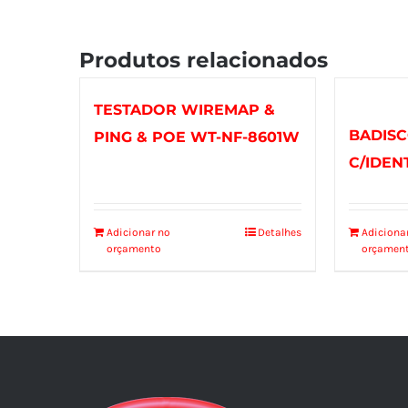
Produtos relacionados
TESTADOR WIREMAP &
BADISC
PING & POE WT-NF-8601W
C/IDEN
Adicionar no
Detalhes
Adiciona
orçamento
orçamen