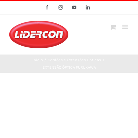
Ir
Facebook
Instagram
YouTube
LinkedIn
para
o
conteúdo
Início
/
Cordões e Extensões Ópticas
/
EXTENSÃO ÓPTICA FURUKAWA