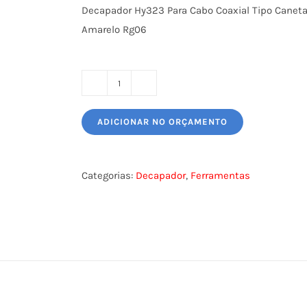
Decapador Hy323 Para Cabo Coaxial Tipo Canet
Amarelo Rg06
DECAPADOR
CABO
ADICIONAR NO ORÇAMENTO
COAXIAL
-
323
Categorias:
Decapador
,
Ferramentas
-
AMARELO
quantidade