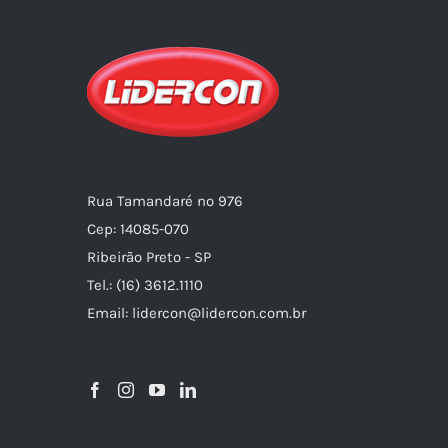
Rua Tamandaré nº 976
Cep: 14085-070
Ribeirão Preto - SP
Tel.: (16) 3612.1110
Email: lidercon@lidercon.com.br