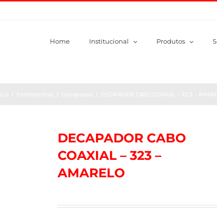
Home
Institucional
Produtos
S
ício
/
Ferramentas
/
Decapador
/
DECAPADOR CABO COAXIAL – 323 – AMAR
DECAPADOR CABO
COAXIAL – 323 –
AMARELO