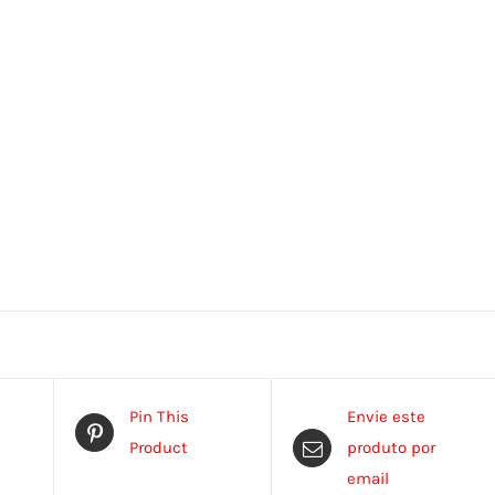
Pin This
Envie este
Product
produto por
email