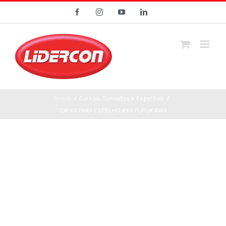
Ir
Facebook
Instagram
YouTube
LinkedIn
para
o
conteúdo
Início
/
Caixas, Tomadas e Espelhos
/
CAIXA PARA ESPELHO 4X4 FURUKAWA