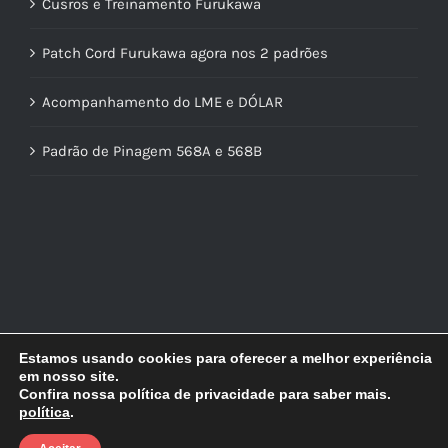
Cusros e Treinamento Furukawa
Patch Cord Furukawa agora nos 2 padrões
Acompanhamento do LME e DÓLAR
Padrão de Pinagem 568A e 568B
Estamos usando cookies para oferecer a melhor experiência
em nosso site.
Confira nossa política de privacidade para saber mais.
política
.
© Copyright
2026 | Lidercon | Desenvolvido por
MultilojasNet