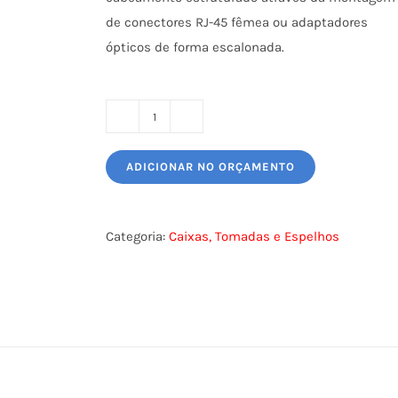
de conectores RJ-45 fêmea ou adaptadores
ópticos de forma escalonada.
CAIXA
APARENTE
ADICIONAR NO ORÇAMENTO
MULTIMIDIA
6P
-
Categoria:
Caixas, Tomadas e Espelhos
MUTOA
-
FURUKAWA
quantidade