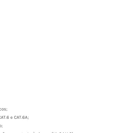
cos;
AT.6 e CAT.6A;
o;