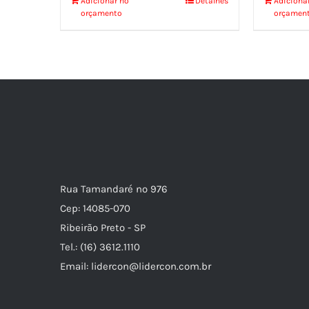
Adicionar no
Detalhes
Adiciona
orçamento
orçamen
Rua Tamandaré nº 976
Cep: 14085-070
Ribeirão Preto - SP
Tel.: (16) 3612.1110
Email: lidercon@lidercon.com.br