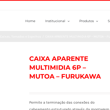
Home
Institucional
Produtos
S
Caixas, Tomadas e Espelhos
/
CAIXA APARENTE MULTIMIDIA 6P – MUTOA – 
CAIXA APARENTE
MULTIMIDIA 6P –
MUTOA – FURUKAWA
Permite a terminação das conexões do
cabeamento estruturado através da montagem