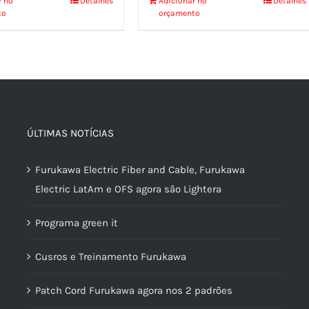
r no
Detalhes
Adicionar no
Detalhes
to
orçamento
ÚLTIMAS NOTÍCIAS
Furukawa Electric Fiber and Cable, Furukawa
Electric LatAm e OFS agora são Lightera
Programa green it
Cusros e Treinamento Furukawa
Patch Cord Furukawa agora nos 2 padrões