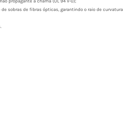
não propagante à chama (UL 94 V-0);
 sobras de fibras ópticas, garantindo o raio de curvatura
.