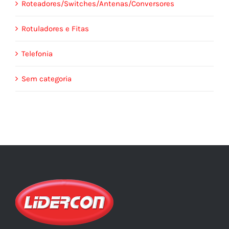
Roteadores/Switches/Antenas/Conversores
Rotuladores e Fitas
Telefonia
Sem categoria