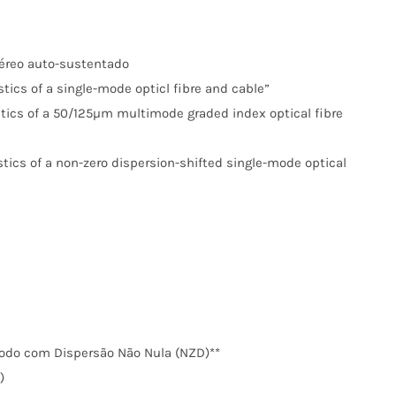
aéreo auto-sustentado
ics of a single-mode opticl fibre and cable”
tics of a 50/125µm multimode graded index optical fibre
ics of a non-zero dispersion-shifted single-mode optical
o com Dispersão Não Nula (NZD)**
)