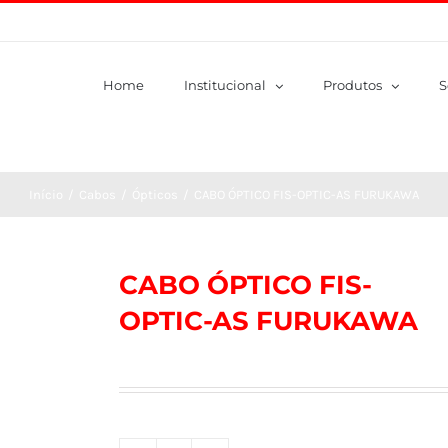
Home
Institucional
Produtos
S
Início
/
Cabos
/
Ópticos
/
CABO ÓPTICO FIS-OPTIC-AS FURUKAWA
CABO ÓPTICO FIS-
OPTIC-AS FURUKAWA