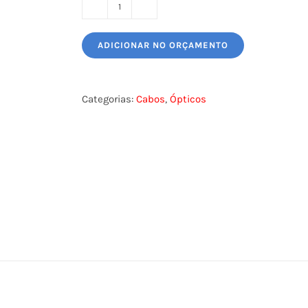
CABO
ÓPTICO
ADICIONAR NO ORÇAMENTO
FIS-
OPTIC-
AS
Categorias:
Cabos
,
Ópticos
FURUKAWA
quantidade