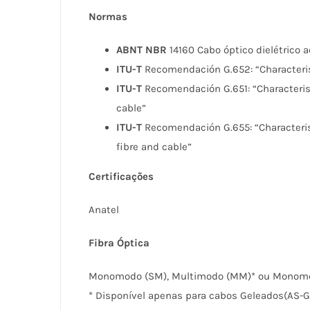
Normas
ABNT NBR
14160 Cabo óptico dielétrico 
ITU-T
Recomendación G.652: “Characterist
ITU-T
Recomendación G.651: “Characteris
cable”
ITU-T
Recomendación G.655: “Characterist
fibre and cable”
Certificações
Anatel
Fibra Óptica
Monomodo (SM), Multimodo (MM)* ou Monomod
* Disponível apenas para cabos Geleados(AS-G