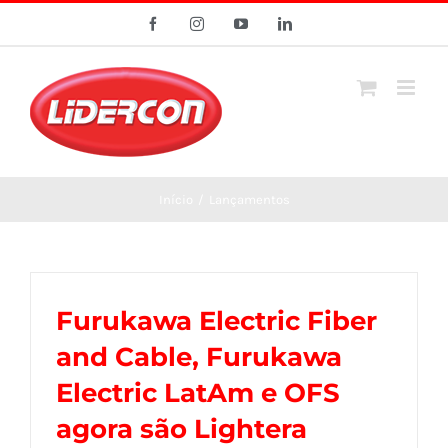
Ir
Facebook
Instagram
YouTube
LinkedIn
para
o
conteúdo
Início
/
Lançamentos
Furukawa Electric Fiber
and Cable, Furukawa
Electric LatAm e OFS
agora são Lightera