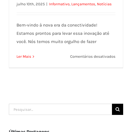
julho 10th, 2025
|
Informativo
,
Lançamentos
,
Notícias
Bem-vindo à nova era da conectividade!
Estamos prontos para levar essa inovação até
você. Nós temos muito orgulho de fazer
em
Ler Mais
Comentários desativados
Furukaw
Electric
Fiber
and
Cable,
Furukaw
Electric
Buscar
LatAm
resultados
e
para:
OFS
Últimas Postagens