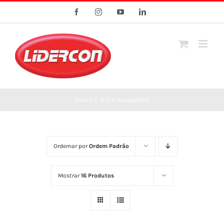
Ir
Facebook
Instagram
YouTube
LinkedIn
para
o
conteúdo
Início
/
DIO e Acessórios
Ordernar por
Ordem Padrão
Mostrar
16 Produtos