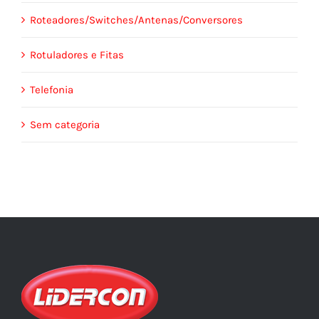
Roteadores/Switches/Antenas/Conversores
Rotuladores e Fitas
Telefonia
Sem categoria