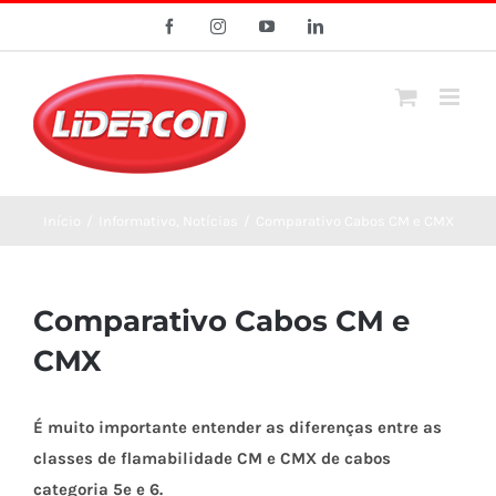
Ir
Facebook
Instagram
YouTube
LinkedIn
para
o
conteúdo
Início
/
Informativo
,
Notícias
/
Comparativo Cabos CM e CMX
Comparativo Cabos CM e
CMX
É muito importante entender as diferenças entre as
classes de flamabilidade CM e CMX de cabos
categoria 5e e 6.