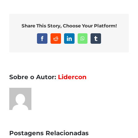
Cabos
CM
e
Share This Story, Choose Your Platform!
CMX
Facebook
Reddit
LinkedIn
WhatsApp
Tumblr
Sobre o Autor:
Lidercon
Postagens Relacionadas