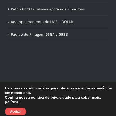
Patch Cord Furukawa agora nos 2 padrões
Acompanhamento do LME e DÓLAR
Padrão de Pinagem 568A e 568B
Estamos usando cookies para oferecer a melhor experiência
em nosso site.
Confira nossa política de privacidade para saber mais.
© Copyright
2026 | Lidercon | Desenvolvido por
MultilojasNet
política
.
Aceitar