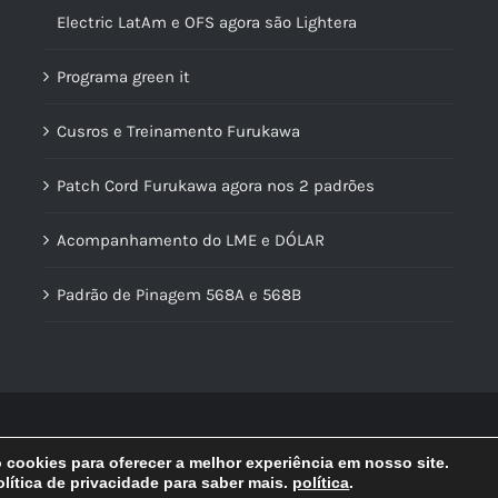
Electric LatAm e OFS agora são Lightera
Programa green it
Cusros e Treinamento Furukawa
Patch Cord Furukawa agora nos 2 padrões
Acompanhamento do LME e DÓLAR
Padrão de Pinagem 568A e 568B
© Copyright
2026 | Lidercon | Desenvolvido por
MultilojasNet
cookies para oferecer a melhor experiência em nosso site.
lítica de privacidade para saber mais.
política
.