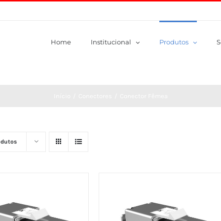
Home
Institucional
Produtos
S
Início
/
Conectores
/
Conector Fêmea
odutos