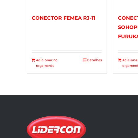
CONECTOR FEMEA RJ-11
CONEC
SOHOPL
FURUK
Adicionar no
Detalhes
Adiciona
orçamento
orçamen