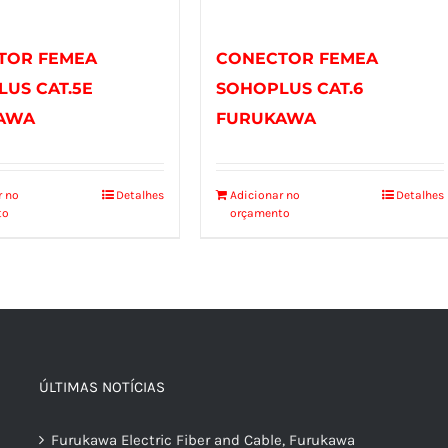
TOR FEMEA
CONECTOR FEMEA
US CAT.5E
SOHOPLUS CAT.6
AWA
FURUKAWA
r no
Detalhes
Adicionar no
Detalhes
to
orçamento
ÚLTIMAS NOTÍCIAS
Furukawa Electric Fiber and Cable, Furukawa